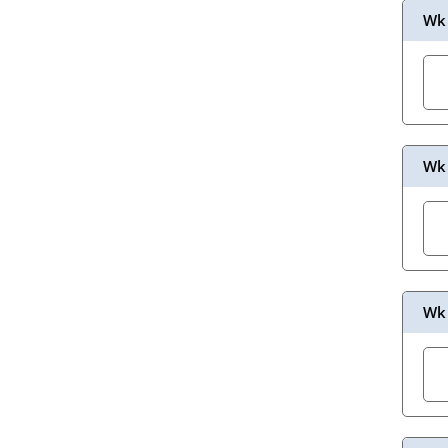
Wk 
Wk 
Wk 