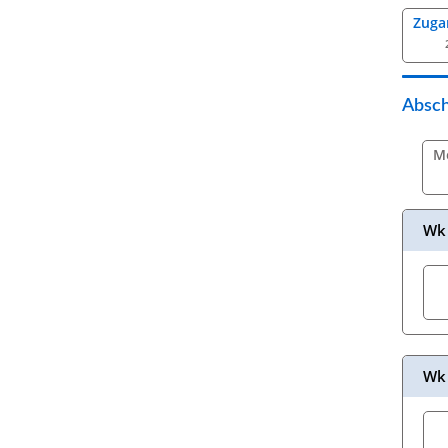
Zuga
Absch
M
Wk 
Wk 