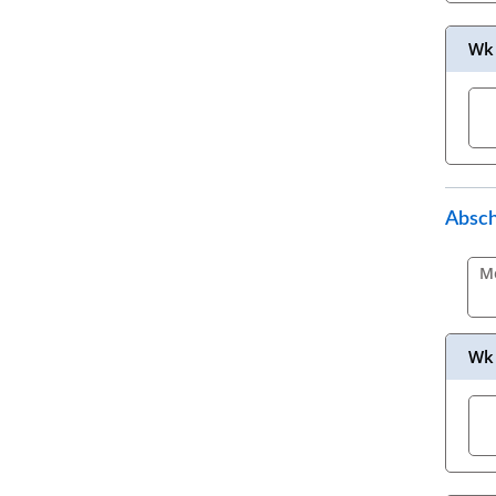
Wk 
Absch
M
Wk 