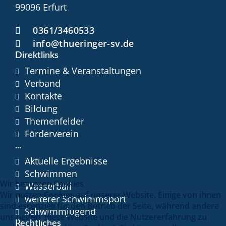
99096 Erfurt
0361/3460533
info@thueringer-sv.de
Direktlinks
Termine & Veranstaltungen
Verband
Kontakte
Bildung
Themenfelder
Förderverein
...
Aktuelle Ergebnisse
Schwimmen
Wir benutzen Cookies
Wasserball
Wir nutzen Cookies auf unserer Website. Einige von ihnen
weiterer Schwimmsport
sind essenziell für den Betrieb der Seite, während andere
Schwimmjugend
uns helfen, diese Website und die Nutzererfahrung zu
Rechtliches