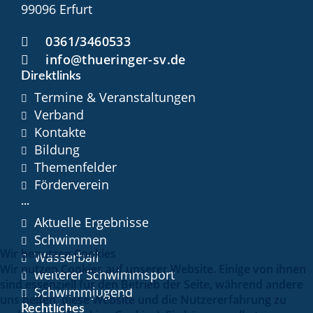
99096 Erfurt
0361/3460533
info@thueringer-sv.de
Direktlinks
Termine & Veranstaltungen
Verband
Kontakte
Bildung
Themenfelder
Förderverein
...
Aktuelle Ergebnisse
Schwimmen
Wir benutzen Cookies
Wasserball
Wir nutzen Cookies auf unserer Website. Einige von ihnen
weiterer Schwimmsport
sind essenziell für den Betrieb der Seite, während andere
Schwimmjugend
uns helfen, diese Website und die Nutzererfahrung zu
Rechtliches