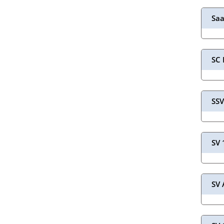
Saa
SC 
SSV
SV 
SV 