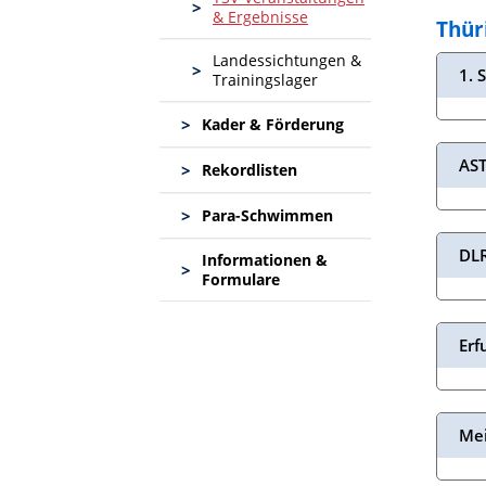
>
& Ergebnisse
Thür
Landessichtungen &
>
1. 
Trainingslager
>
Kader & Förderung
AST
>
Rekordlisten
>
Para-Schwimmen
DLR
Informationen &
>
Formulare
Erf
Mei