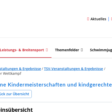
|
Aktuelles
Leistungs- & Breitensport
Themenfelder
Schwimmju
staltungen & Ergebnisse
/
TSV-Veranstaltungen & Ergebnisse
/
er Wettkampf
ne Kindermeisterschaften und kindgerecht
ück zur Übersicht
insübersicht