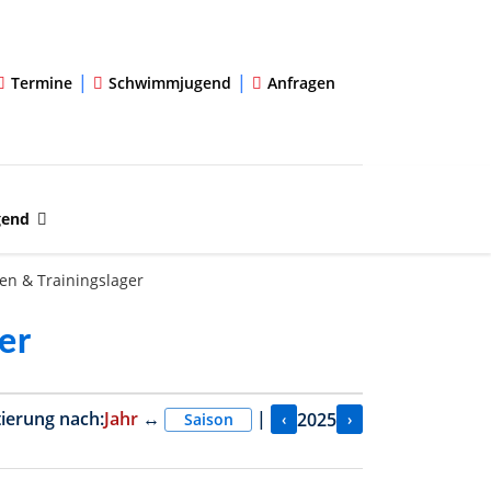
|
|
Termine
Schwimmjugend
Anfragen
gend
en & Trainingslager
er
tierung nach:
Jahr
↔
|
2025
‹
›
Saison