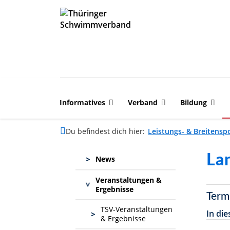
Informatives
Verband
Bildung
Du befindest dich hier:
Leistungs- & Breitensp
La
>
News
Veranstaltungen &
>
Ergebnisse
Term
TSV-Veranstaltungen
In di
>
& Ergebnisse