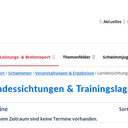
|
Aktuelles
Leistungs- & Breitensport
Themenfelder
Schwimmju
ort
/
Schwimmen
/
Veranstaltungen & Ergebnisse
/
Landessichtung
ndessichtungen & Trainingslag
Sor
ine
esem Zeitraum sind keine Termine vorhanden.