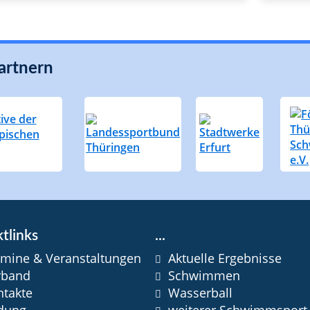
artnern
tlinks
...
rmine & Veranstaltungen
Aktuelle Ergebnisse
rband
Schwimmen
ntakte
Wasserball
ldung
weiterer Schwimmsport