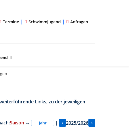
|
|
Termine
Schwimmjugend
Anfragen
gend
ngen
weiterführende Links, zu der jeweiligen
nach:
Saison
↔
|
2025/2026
‹
›
Jahr