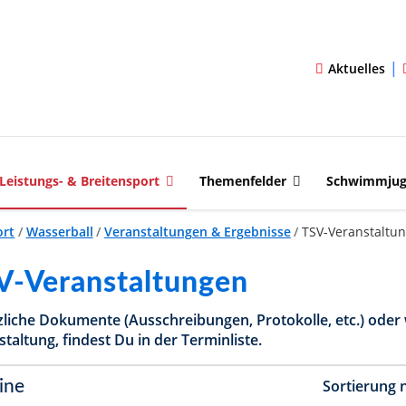
|
Aktuelles
Leistungs- & Breitensport
Themenfelder
Schwimmju
ort
/
Wasserball
/
Veranstaltungen & Ergebnisse
/
TSV-Veranstaltu
V-Veranstaltungen
zliche Dokumente (Ausschreibungen, Protokolle, etc.) oder 
taltung, findest Du in der Terminliste.
Sortierung 
ine