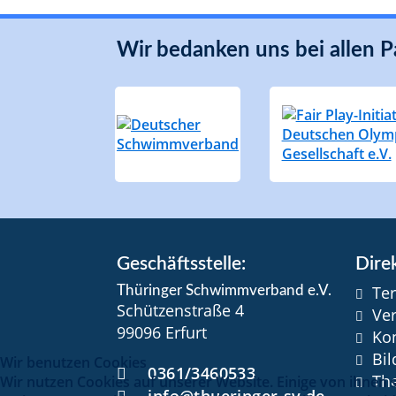
Wir bedanken uns bei allen P
Geschäftsstelle:
Direk
Te
Thüringer Schwimmverband e.V.
Schützenstraße 4
Ve
99096 Erfurt
Ko
Bi
Wir benutzen Cookies
0361/3460533
Th
Wir nutzen Cookies auf unserer Website. Einige von ihnen 
info@thueringer-sv.de