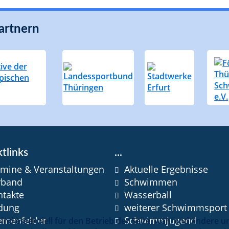
artnern
tlinks
...
rmine & Veranstaltungen
Aktuelle Ergebnisse
rband
Schwimmen
ntakte
Wasserball
ldung
weiterer Schwimmsport
emenfelder
Schwimmjugend
sind essenziell für den Betrieb der Seite, während andere 