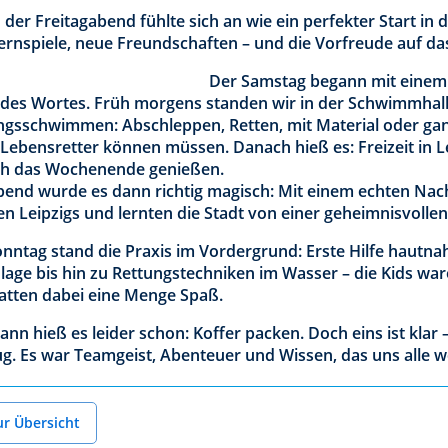
der Freitagabend fühlte sich an wie ein perfekter Start in 
ernspiele, neue Freundschaften – und die Vorfreude auf d
Der Samstag begann mit einem 
 des Wortes. Früh morgens standen wir in der Schwimmhall
ngsschwimmen: Abschleppen, Retten, mit Material oder gan
 Lebensretter können müssen. Danach hieß es: Freizeit in L
ch das Wochenende genießen.
end wurde es dann richtig magisch: Mit einem echten Nac
en Leipzigs und lernten die Stadt von einer geheimnisvollen
nntag stand die Praxis im Vordergrund: Erste Hilfe hautn
lage bis hin zu Rettungstechniken im Wasser – die Kids ware
atten dabei eine Menge Spaß.
ann hieß es leider schon: Koffer packen. Doch eins ist kla
ug. Es war Teamgeist, Abenteuer und Wissen, das uns alle we
ur Übersicht