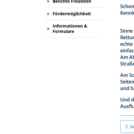
>
Berichte Freizeiten
Schon 
Kennl
>
Fördermöglichkeit
Informationen &
>
Sinne
Formulare
Rettu
echte
einfa
Am Ab
Straß
Am So
Seiten
und h
Und d
Ausfl
z