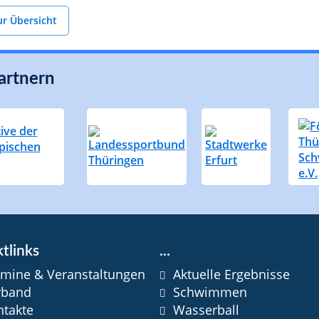
ur Übersicht
artnern
tlinks
...
rmine & Veranstaltungen
Aktuelle Ergebnisse
rband
Schwimmen
ntakte
Wasserball