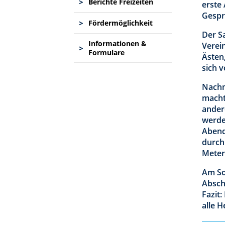
>
Berichte Freizeiten
erste
Gespr
>
Fördermöglichkeit
Der S
Informationen &
Verei
>
Formulare
Ästen
sich 
Nachm
macht
ander
werde
Abend
durch
Meter
Am So
Absch
Fazit
alle H