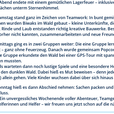
 Abend endete mit einem gemütlichen Lagerfeuer – inklus
ächen unterm Sternenhimmel.
amstag stand ganz im Zeichen von Teamwork: In bunt gem
nen wurden Biwaks im Wald gebaut – kleine Unterkünfte, die
, Rinde und Laub entstanden richtig kreative Bauwerke. Be
vorher nicht kannten, zusammenarbeiteten und neue Freun
ittags ging es in zwei Gruppen weiter: Die eine Gruppe ler
 – ganz ohne Feuerzeug. Danach wurde gemeinsam Popcorn
e Gruppe erkundete den Wald bei einer GPS-Tour mit span
n mussten.
s warteten dann noch lustige Spiele und eine besondere 
 den dunklen Wald. Dabei hieß es Mut beweisen – denn jede
) allein gehen. Viele Kinder wuchsen dabei über sich hinaus
nntag hieß es dann Abschied nehmen: Sachen packen und 
luss.
: Ein unvergessliches Wochenende voller Abenteuer, Teamg
elferinnen und Helfer – wir freuen uns jetzt schon auf die 